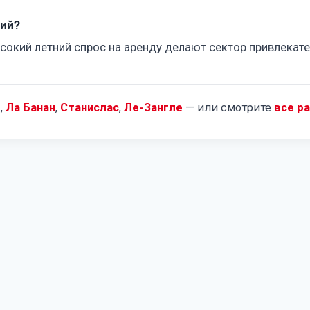
ций?
ысокий летний спрос на аренду делают сектор привлекат
д
,
Ла Банан
,
Станислас
,
Ле-Зангле
— или смотрите
все р