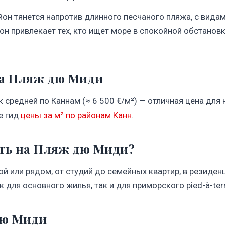
н тянется напротив длинного песчаного пляжа, с видами
он привлекает тех, кто ищет море в спокойной обстановк
а Пляж дю Миди
 к средней по Каннам (≈ 6 500 €/м²) — отличная цена для
е гид
цены за м² по районам Канн
.
ть на Пляж дю Миди?
й или рядом, от студий до семейных квартир, в резиден
для основного жилья, так и для приморского pied-à-terr
дю Миди