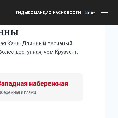
ГИДЫ
КОМАНДА
О НАС
НОВОСТИ
RU
▾
анны
ая Канн. Длинный песчаный
более доступная, чем Круазетт,
Западная набережная
абережная и пляжи