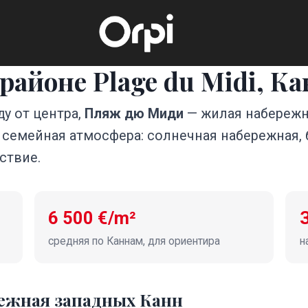
районе Plage du Midi, К
ду от центра,
Пляж дю Миди
— жилая набережн
 семейная атмосфера: солнечная набережная, 
ствие.
6 500 €/m²
средняя по Каннам, для ориентира
н
ежная западных Канн