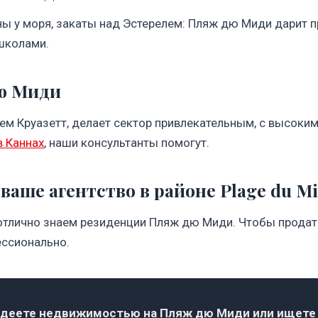
ны у моря, закаты над Эстерелем: Пляж дю Миди дарит 
школами.
ю Миди
чем Круазетт, делает сектор привлекательным, с высоки
в Каннах
, наши консультанты помогут.
 ваше агентство в районе Plage du Mi
отлично знаем резиденции Пляж дю Миди. Чтобы продать,
ссионально.
деете недвижимостью на Пляж дю Миди или ищете