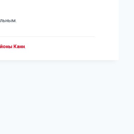
ельным.
айоны Канн
.