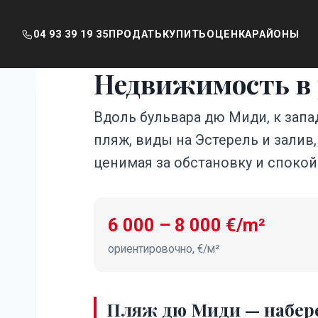
04 93 39 19 35
ПРОДАТЬ
КУПИТЬ
ОЦЕНКА
РАЙОНЫ
Недвижимость в 
Перейти
к
содержимому
Вдоль бульвара дю Миди, к запа
пляж, виды на Эстерель и залив,
ценимая за обстановку и спокой
6 000 – 8 000 €/m²
ориентировочно, €/м²
Пляж дю Миди — набер