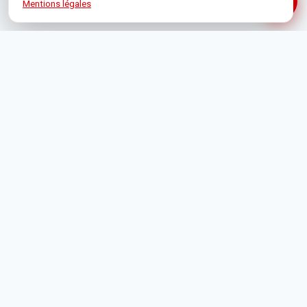
Mentions légales
1 Rue de Bône, 06400 Cannes
+33 4 93 39 19 35
contact@orpicannes.com
Ouvert du lundi au vendredi · 9h00–12h30 / 14h00–18h00
f
⌾
▶