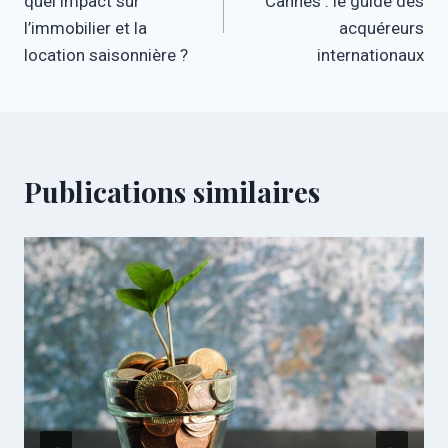
quel impact sur
Cannes : le guide des
l’article
l’immobilier et la
acquéreurs
location saisonnière ?
internationaux
Publications similaires