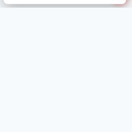
1 Rue de Bône, 06400 Cannes
+33 4 93 39 19 35
contact@orpicannes.com
Ouvert du lundi au vendredi · 9h00–12h30 / 14h00–18h00
f
⌾
▶
Navigation