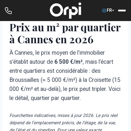
FR
▾
Prix au m² par quartier
Aller
au
à Cannes en 2026
contenu
À Cannes, le prix moyen de l’immobilier
s’établit autour de
6 500 €/m²
, mais l’écart
entre quartiers est considérable : des
Broussailles (≈ 5 000 €/m²) à la Croisette (15
000 €/m² et au-delà), le prix peut tripler. Voici
le détail, quartier par quartier.
Fourchettes indicatives, mises à jour 2026. Le prix réel
dépend de l’emplacement précis, de l’étage, de la vue,
de l’état et du standing. Pour une valeur exacte,