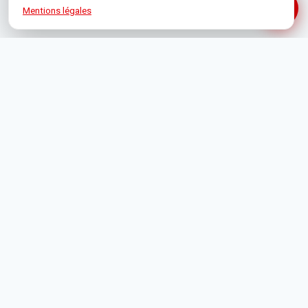
Mentions légales
1 Rue de Bône, 06400 Cannes
+33 4 93 39 19 35
contact@orpicannes.com
Ouvert du lundi au vendredi · 9h00–12h30 / 14h00–18h00
f
⌾
▶