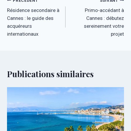
Navigation
PRÉCÉDENT
SUIVANT
Résidence secondaire à
Primo-accédant à
de
Cannes : le guide des
Cannes : débutez
l’article
acquéreurs
sereinement votre
internationaux
projet
Publications similaires